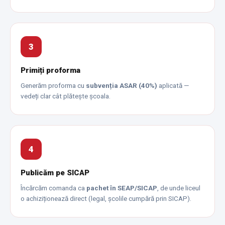
3
Primiți proforma
Generăm proforma cu
subvenția ASAR (40%)
aplicată —
vedeți clar cât plătește școala.
4
Publicăm pe SICAP
Încărcăm comanda ca
pachet în SEAP/SICAP
, de unde liceul
o achiziționează direct (legal, școlile cumpără prin SICAP).