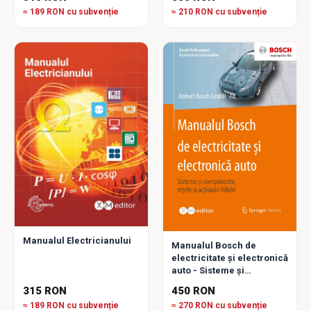
≈ 189 RON cu subvenție
≈ 210 RON cu subvenție
Manualul Electricianului
Manualul Bosch de
electricitate și electronică
auto - Sisteme și
Componente, Rețele și
315 RON
450 RON
Acționări hibrid
≈ 189 RON cu subvenție
≈ 270 RON cu subvenție