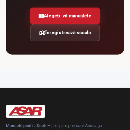
Alegeți-vă manualele
Înregistrează școala
Manuale pentru Școli
— program prin care Asociația