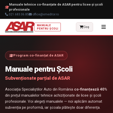
Manuale tehnice co-finanțate de ASAR pentru licee și școli
profesionale
021.683.06.85
office@xmeditor.ro
MANUALE
🎨
Coș
PENTRU ȘCOLI
Program co-finanțat de ASAR
Manuale pentru Școli
Subvenționate parțial de ASAR
Asociația Specialiștilor Auto din România
co-finanțează 40%
din prețul manualelor tehnice achiziționate de licee și școli
profesionale. Voi alegeți manualele — noi aplicăm automat
subvenția pe proformă, iar școala plătește doar diferența.