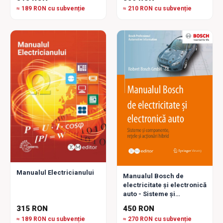
≈ 189 RON cu subvenție
≈ 210 RON cu subvenție
Manualul Electricianului
Manualul Bosch de
electricitate și electronică
auto - Sisteme și
Componente, Rețele și
315 RON
450 RON
Acționări hibrid
≈ 189 RON cu subvenție
≈ 270 RON cu subvenție