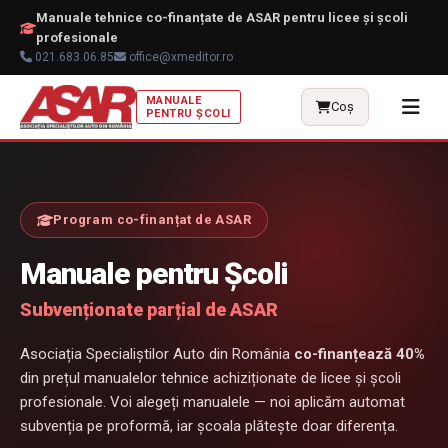
Manuale tehnice co-finanțate de ASAR pentru licee și școli
profesionale
021.683.06.85
office@xmeditor.ro
MANUALE
🎨
Coș
PENTRU ȘCOLI
Program co-finanțat de ASAR
Manuale pentru Școli
Subvenționate parțial de ASAR
Asociația Specialiștilor Auto din România
co-finanțează 40%
din prețul manualelor tehnice achiziționate de licee și școli
profesionale. Voi alegeți manualele — noi aplicăm automat
subvenția pe proformă, iar școala plătește doar diferența.