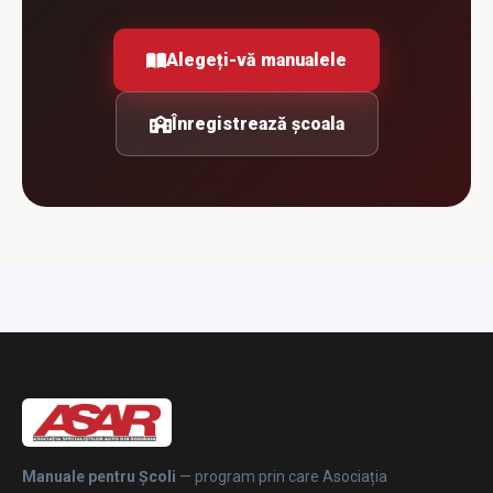
Alegeți-vă manualele
Înregistrează școala
Manuale pentru Școli
— program prin care Asociația