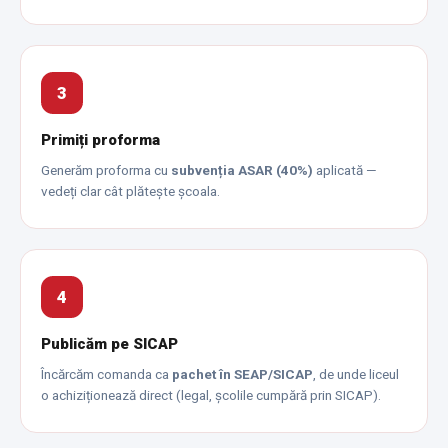
3
Primiți proforma
Generăm proforma cu
subvenția ASAR (40%)
aplicată —
vedeți clar cât plătește școala.
4
Publicăm pe SICAP
Încărcăm comanda ca
pachet în SEAP/SICAP
, de unde liceul
o achiziționează direct (legal, școlile cumpără prin SICAP).