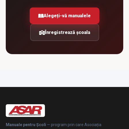
Alegeți-vă manualele
Înregistrează școala
Manuale pentru Școli
— program prin care Asociația