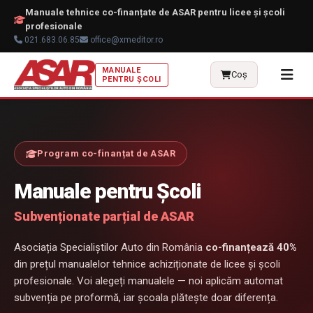
Manuale tehnice co-finanțate de ASAR pentru licee și școli
profesionale
021.683.06.85
office@xmeditor.ro
MANUALE
🎨
Coș
PENTRU ȘCOLI
Program co-finanțat de ASAR
Manuale pentru Școli
Subvenționate parțial de ASAR
Asociația Specialiștilor Auto din România
co-finanțează 40%
din prețul manualelor tehnice achiziționate de licee și școli
profesionale. Voi alegeți manualele — noi aplicăm automat
subvenția pe proformă, iar școala plătește doar diferența.