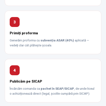
3
Primiți proforma
Generăm proforma cu
subvenția ASAR (40%)
aplicată —
vedeți clar cât plătește școala.
4
Publicăm pe SICAP
Încărcăm comanda ca
pachet în SEAP/SICAP
, de unde liceul
o achiziționează direct (legal, școlile cumpără prin SICAP).