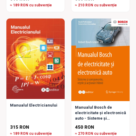
≈ 189 RON cu subvenție
≈ 210 RON cu subvenție
Manualul Electricianului
Manualul Bosch de
electricitate și electronică
auto - Sisteme și
Componente, Rețele și
315 RON
450 RON
Acționări hibrid
≈ 189 RON cu subvenție
≈ 270 RON cu subvenție