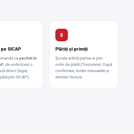
5
 pe SICAP
Plătiți și primiți
comanda ca
pachet în
Școala achită partea ei prin
AP
, de unde liceul o
ordin de plată (Trezorerie). După
ză direct (legal,
confirmare, livrăm manualele și
pără prin SICAP).
emitem factura.