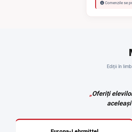
Comenzile se p
Ediții în li
„
Oferiți elevil
aceleași 
Europa-Lehrmittel