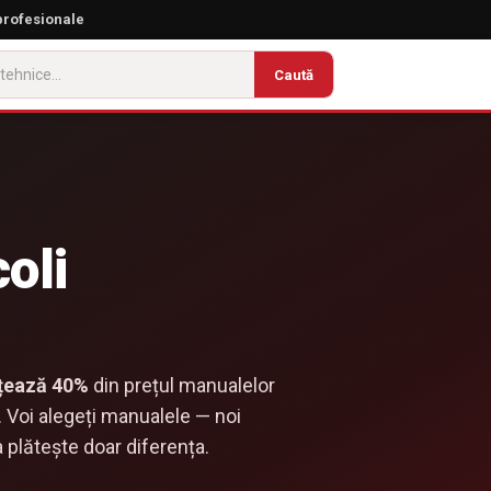
profesionale
Caută
oli
țează 40%
din prețul manualelor
. Voi alegeți manualele — noi
 plătește doar diferența.