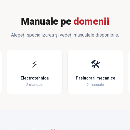
Manuale pe
domenii
Alegeți specializarea și vedeți manualele disponibile.
⚡
🛠️
Electrotehnica
Prelucrari mecanice
2 manuale
2 manuale