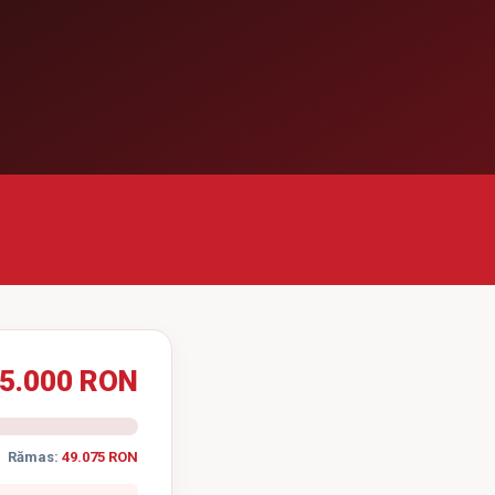
5.000 RON
Rămas:
49.075 RON