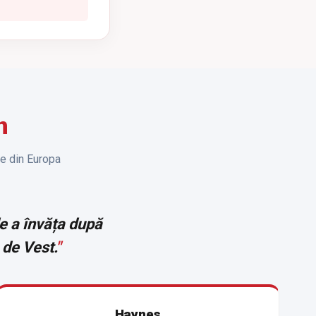
n
le din Europa
de a învăța după
 de Vest.
"
Haynes