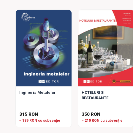
HOTELURI SI
Ingineria Metalelor
RESTAURANTE
315 RON
350 RON
≈ 189 RON cu subvenție
≈ 210 RON cu subvenție