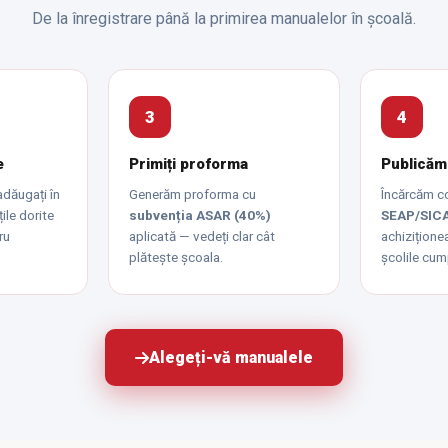
De la înregistrare până la primirea manualelor în școală.
3
4
e
Primiți proforma
Publicăm
adăugați în
Generăm proforma cu
Încărcăm 
țile dorite
subvenția ASAR (40%)
SEAP/SIC
ru
aplicată — vedeți clar cât
achiziționea
plătește școala.
școlile cum
Alegeți-vă manualele