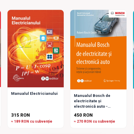
Manualul Electricianului
Manualul Bosch de
electricitate și
electronică auto -
Sisteme și Componente,
315 RON
450 RON
Rețele și Acționări hibrid
≈ 189 RON cu subvenție
≈ 270 RON cu subvenție