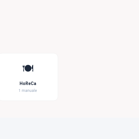
🍽️
HoReCa
1 manuale