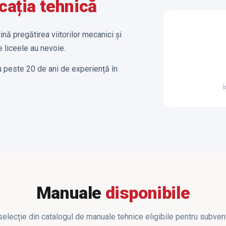
cația tehnică
nă pregătirea viitorilor mecanici și
 liceele au nevoie.
cu peste 20 de ani de experiență în
î
Manuale
disponibile
selecție din catalogul de manuale tehnice eligibile pentru subvenț