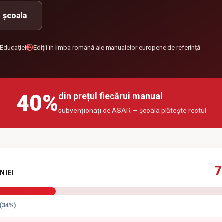
 școala
 Educației
Ediții în limba română ale manualelor europene de referință
40%
din prețul fiecărui manual
subvenționați de ASAR — școala plătește restul
7
NIEI
 (34%)