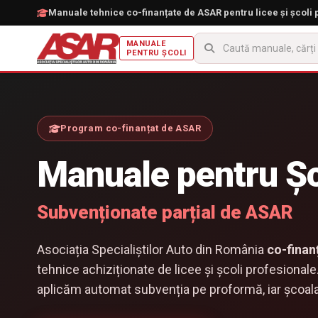
Manuale tehnice co-finanțate de ASAR pentru licee și școli 
MANUALE
PENTRU ȘCOLI
Program co-finanțat de ASAR
Manuale pentru Șc
Subvenționate parțial de ASAR
Asociația Specialiștilor Auto din România
co-finan
tehnice achiziționate de licee și școli profesionale
aplicăm automat subvenția pe proformă, iar școala