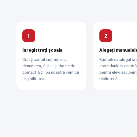
1
2
Înregistrați școala
Alegeți manualel
Creați contul instituției cu
Răsfoiți catalogul și 
denumirea, CUI-ul și datele de
coș titlurile și cantită
contact. Echipa noastră verifică
pentru elevi sau pent
eligibilitatea.
bibliotecă.