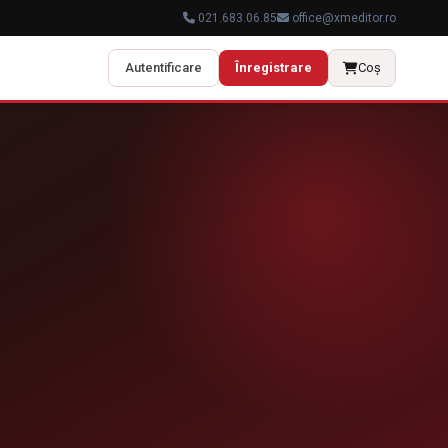
021.683.06.85
office@xmeditor.ro
🎨
Autentificare
Înregistrare
Coș